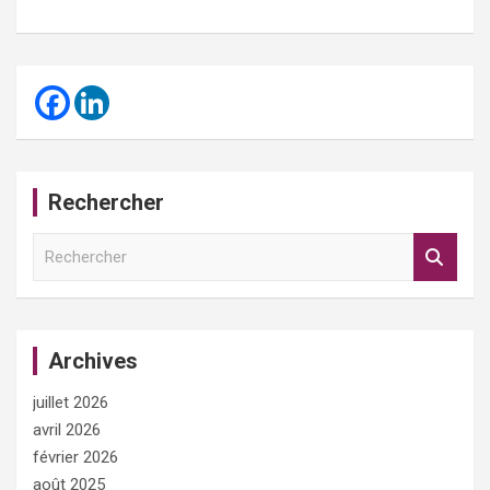
Rechercher
R
e
c
h
e
Archives
r
c
juillet 2026
h
e
avril 2026
r
février 2026
août 2025