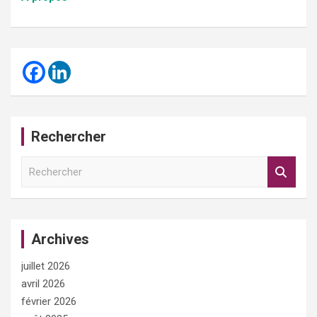
Rechercher
R
e
c
h
e
Archives
r
c
juillet 2026
h
e
avril 2026
r
février 2026