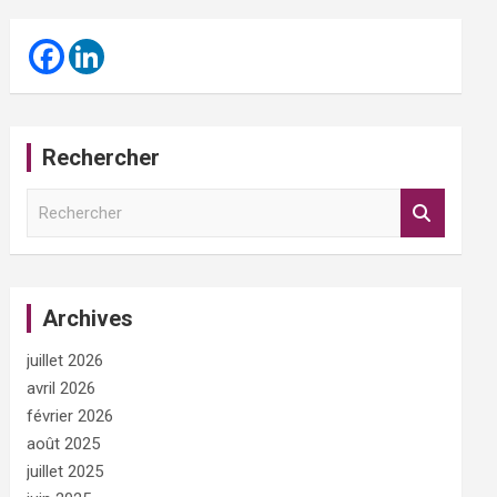
Rechercher
R
e
c
h
e
Archives
r
c
juillet 2026
h
e
avril 2026
r
février 2026
août 2025
juillet 2025