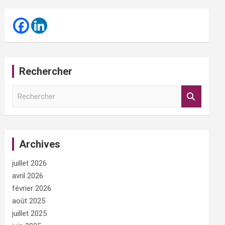
Rechercher
R
e
c
h
e
Archives
r
c
juillet 2026
h
e
avril 2026
r
février 2026
août 2025
juillet 2025